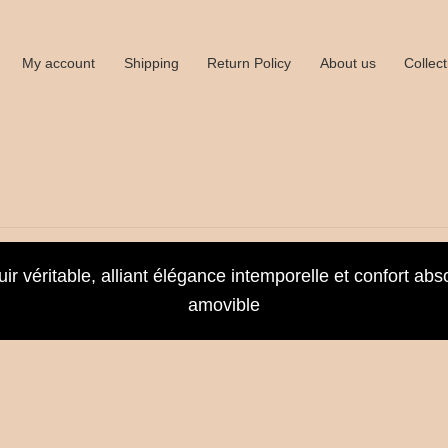
My account
Shipping
Return Policy
About us
Collect
vers
Book an Appointment
Booking Received
Cart
Checkout
ir véritable, alliant élégance intemporelle et confort abs
amovible
Drivers
Employee
Employee Profile
Full Day Booking
Home
e
Magasin
My account
Politique de Retour
Privacy Policy
hipping
Shop all collections
Time Appointments Booking