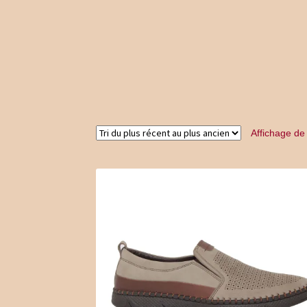
Time Clock
Time Slots Booking
Women
Wo
Affichage de