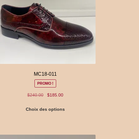
MC18-011
PROMO !
Le
Le
$
240.00
$
185.00
prix
prix
Ce
initial
actuel
Choix des options
produit
était :
est :
a
$240.00.
$185.00.
plusieurs
variations.