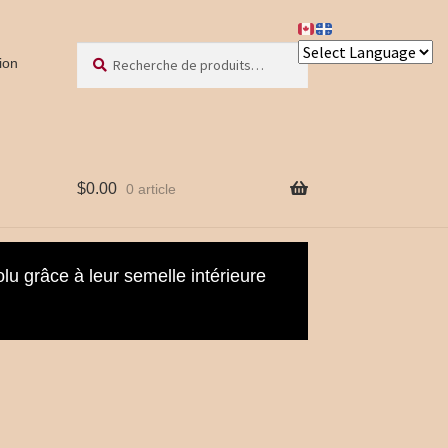
Recherche
Recherche
ion
pour :
$
0.00
0 article
olu grâce à leur semelle intérieure