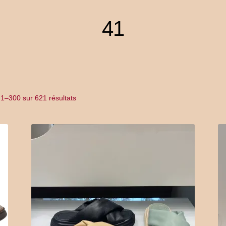
men
YITH POS
Gallery
41
Trié
 1–300 sur 621 résultats
du
plus
récent
au
plus
ancien