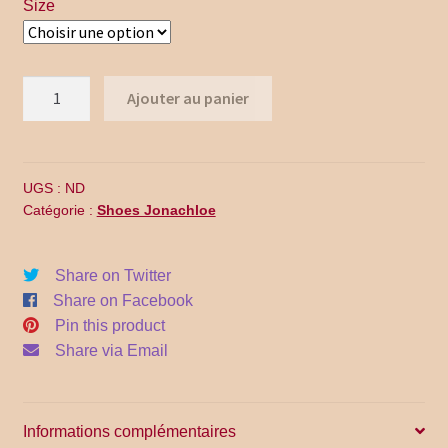
$185.00.
$135.00.
Size
Promo Code
Return Policy
quantité
Ajouter au panier
Shipping
de
WF18-
002
Shop all collections
UGS :
ND
Catégorie :
Shoes Jonachloe
Time Appointments Booking
Time Clock
Share on Twitter
Share on Facebook
Time Slots Booking
Pin this product
Share via Email
Women
Women
Informations complémentaires