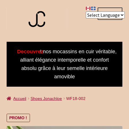
Aller
Aller
Menu
à
au
la
contenu
navigation
Accueil
Decouvrez
! nos mocassins en cuir véritable,
About us
alliant élégance intemporelle et confort
absolu grâce à leur semelle intérieure
Bienvenue dans notre univers
amovible
Book an Appointment
Accueil
Shoes Jonachloe
WF18-002
Booking Received
Cart
PROMO !