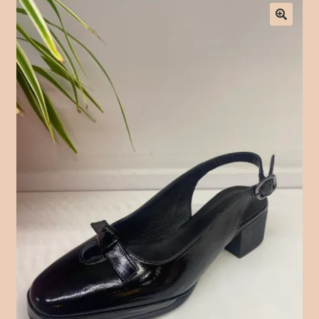
Checkout
Contact Form
Contact Us
Crochet
Delivery Drivers
Employee
Time Clock
Employee Profile
Full Day Booking