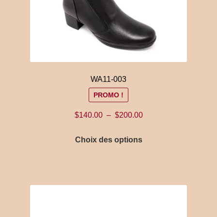
WA11-003
PROMO !
Plage
$
140.00
–
$
200.00
de
Ce
prix :
Choix des options
produit
$140.00
a
à
plusieurs
$200.00
variations.
Les
options