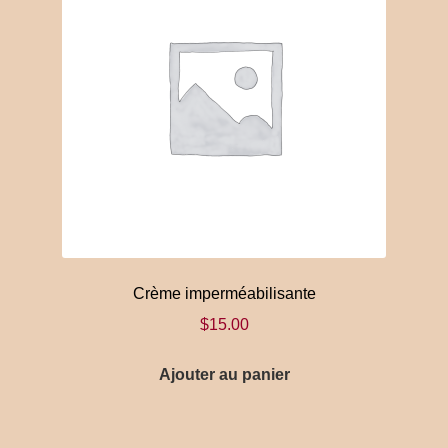
peuvent
être
choisies
sur
la
page
du
produit
Crème imperméabilisante
$
15.00
Ajouter au panier