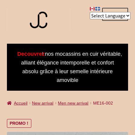
Aller
Aller
Menu
à
au
la
contenu
navigation
Accueil
Decouvrez
! nos mocassins en cuir véritable,
About us
alliant élégance intemporelle et confort
absolu grâce à leur semelle intérieure
Bienvenue dans notre univers
amovible
Book an Appointment
Accueil
New arrival
Men new arrival
ME16-002
Booking Received
Cart
PROMO !