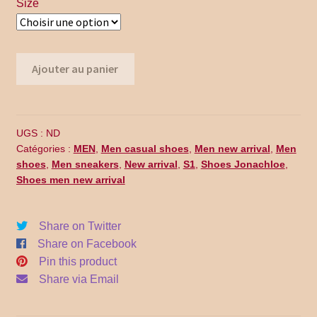
$140.00.
$79.99.
Size
Promo Code
Return Policy
quantité
Ajouter au panier
Shipping
de
ME16-
002
Shop all collections
UGS :
ND
Catégories :
MEN
,
Men casual shoes
,
Men new arrival
,
Men
Time Appointments Booking
shoes
,
Men sneakers
,
New arrival
,
S1
,
Shoes Jonachloe
,
Shoes men new arrival
Time Clock
Share on Twitter
Time Slots Booking
Share on Facebook
Pin this product
Women
Share via Email
Women