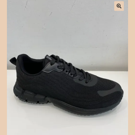
Checkout
Contact Form
Contact Us
Crochet
Delivery Drivers
Employee
Time Clock
Employee Profile
Full Day Booking