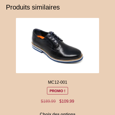
Produits similaires
MC12-001
PROMO !
Le
Le
$
189.99
$
109.99
prix
prix
Ce
initial
actuel
Choix des options