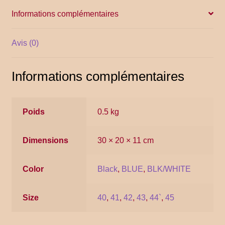
Informations complémentaires
YITH POS
Avis (0)
Gallery
Informations complémentaires
Poids
0.5 kg
Dimensions
30 × 20 × 11 cm
Color
Black
,
BLUE
,
BLK/WHITE
Size
40
,
41
,
42
,
43
,
44`
,
45