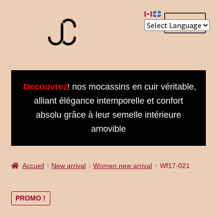
Aller
Aller
Menu
à
au
la
contenu
navigation
Accueil
Decouvrez
! nos mocassins en cuir véritable,
About us
alliant élégance intemporelle et confort
absolu grâce à leur semelle intérieure
Bienvenue dans notre univers
amovible
Book an Appointment
Accueil
New arrival
Women new arrival
Wf17-021
Booking Received
Cart
PROMO !