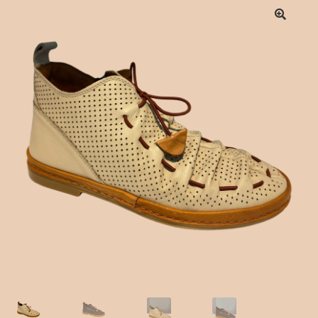
Checkout
Contact Form
Contact Us
Crochet
Delivery Drivers
Employee
Time Clock
Employee Profile
Full Day Booking