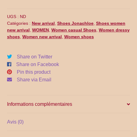
Wf17-
Promo Code
021
UGS :
ND
Return Policy
Catégories :
New arrival
,
Shoes Jonachloe
,
Shoes women
new arrival
,
WOMEN
,
Women casual Shoes
,
Women dressy
Shipping
shoes
,
Women new arrival
,
Women shoes
Shop all collections
Share on Twitter
Share on Facebook
Time Appointments Booking
Pin this product
Share via Email
Time Clock
Time Slots Booking
Informations complémentaires
Women
Avis (0)
Women