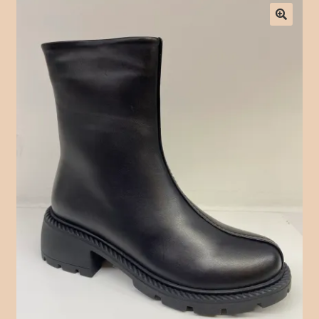
Checkout
Contact Form
Contact Us
Crochet
Delivery Drivers
Employee
Time Clock
Employee Profile
Full Day Booking