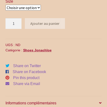
$244.00.
$175.00.
Size
Promo Code
Return Policy
quantité
Ajouter au panier
Shipping
de
WB17-
013
Shop all collections
UGS :
ND
Catégorie :
Shoes Jonachloe
Time Appointments Booking
Time Clock
Share on Twitter
Share on Facebook
Time Slots Booking
Pin this product
Share via Email
Women
Women
Informations complémentaires