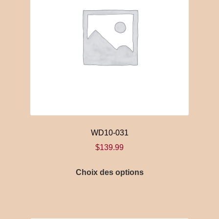
WD10-031
$
139.99
Ce
Choix des options
produit
a
plusieurs
variations.