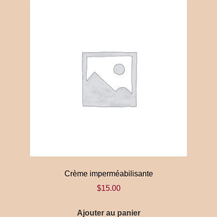
Les
options
peuvent
être
choisies
sur
la
page
du
produit
Crème imperméabilisante
$
15.00
Ajouter au panier