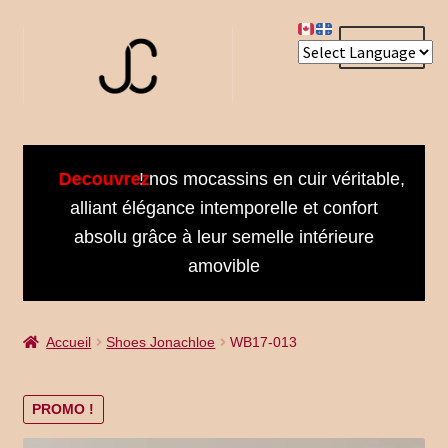
Aller
Aller
Menu
à
au
la
contenu
navigation
Accueil
Decouvrez
! nos mocassins en cuir véritable,
About us
alliant élégance intemporelle et confort
absolu grâce à leur semelle intérieure
Bienvenue dans notre univers
amovible
Book an Appointment
Accueil
Shoes Jonachloe
WB17-013
Booking Received
Cart
PROMO !