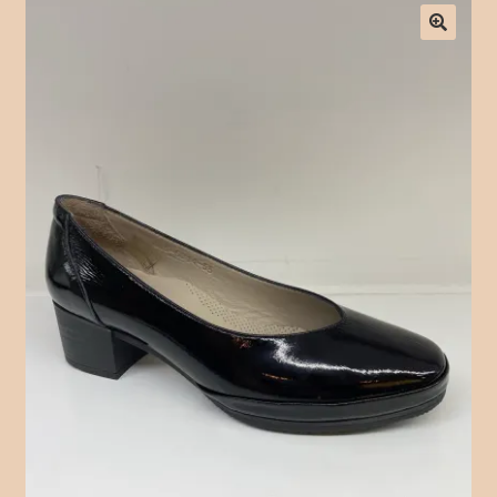
Checkout
Contact Form
Contact Us
Crochet
Delivery Drivers
Employee
Time Clock
Employee Profile
Full Day Booking