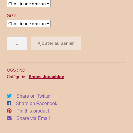
$195.00.
$135.00.
Promo Code
Size
Return Policy
Shipping
quantité
Ajouter au panier
de
Shop all collections
WF17-
041
Time Appointments Booking
UGS :
ND
Catégorie :
Shoes Jonachloe
Time Clock
Time Slots Booking
Share on Twitter
Share on Facebook
Pin this product
Women
Share via Email
Women