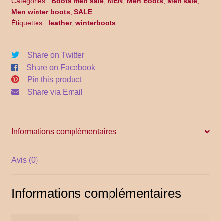
Catégories :
Boots men sale
,
MEN
,
Men Boots
,
Men sale
,
Promo Code
Men winter boots
,
SALE
Étiquettes :
leather
,
winterboots
Return Policy
Share on Twitter
Shipping
Share on Facebook
Pin this product
Shop all collections
Share via Email
Time Appointments Booking
Informations complémentaires
Time Clock
Time Slots Booking
Avis (0)
Women
Informations complémentaires
Women