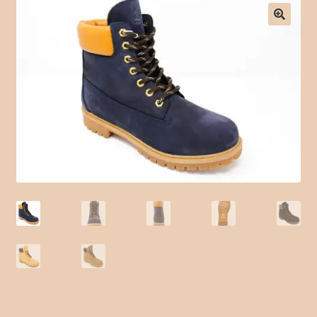
Checkout
Contact Form
Contact Us
Crochet
Delivery Drivers
Employee
Time Clock
Employee Profile
Full Day Booking