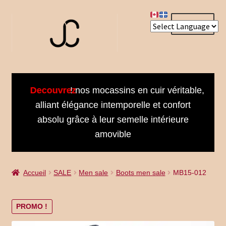
Aller
Aller
Menu
à
au
la
contenu
navigation
Accueil
Decouvrez
! nos mocassins en cuir véritable,
About us
alliant élégance intemporelle et confort
absolu grâce à leur semelle intérieure
Bienvenue dans notre univers
amovible
Book an Appointment
Accueil
SALE
Men sale
Boots men sale
MB15-012
Booking Received
Cart
PROMO !