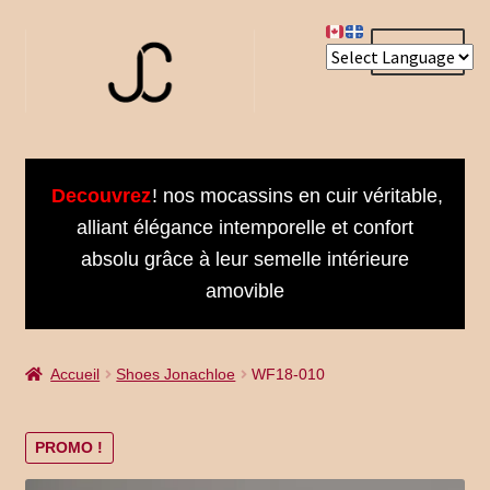
Aller
Aller
Menu
à
au
la
contenu
navigation
Accueil
Decouvrez
! nos mocassins en cuir véritable,
About us
alliant élégance intemporelle et confort
absolu grâce à leur semelle intérieure
Bienvenue dans notre univers
amovible
Book an Appointment
Accueil
Shoes Jonachloe
WF18-010
Booking Received
Cart
PROMO !