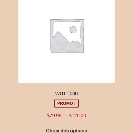
options
peuvent
être
choisies
sur
la
page
du
produit
WD11-040
PROMO !
Plage
$
79.99
–
$
120.00
de
Ce
prix :
Choix des options