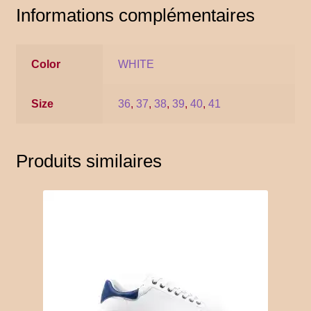
Informations complémentaires
YITH POS
Gallery
Color
WHITE
Size
36
,
37
,
38
,
39
,
40
,
41
Produits similaires