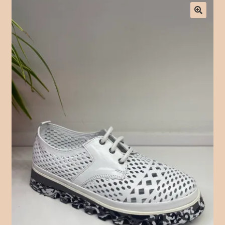
Checkout
Contact Form
Contact Us
Crochet
Delivery Drivers
Employee
Time Clock
Employee Profile
Full Day Booking