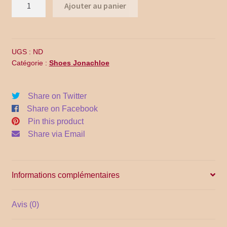
quantité
Promo Code
Ajouter au panier
de
WF18-
Return Policy
010
UGS :
ND
Shipping
Catégorie :
Shoes Jonachloe
Shop all collections
Share on Twitter
Share on Facebook
Time Appointments Booking
Pin this product
Share via Email
Time Clock
Time Slots Booking
Informations complémentaires
Women
Avis (0)
Women