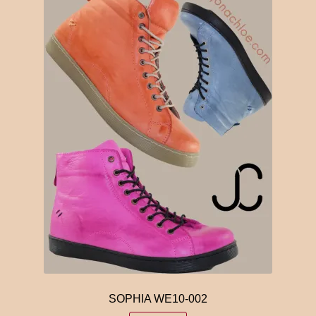
choisies
sur
la
page
du
produit
SOPHIA WE10-002