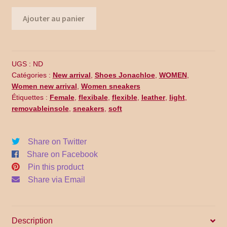
Promo Code
quantité
Ajouter au panier
de
Return Policy
WE13-
001
Shipping
UGS :
ND
Catégories :
New arrival
,
Shoes Jonachloe
,
WOMEN
,
Shop all collections
Women new arrival
,
Women sneakers
Étiquettes :
Female
,
flexibale
,
flexible
,
leather
,
light
,
removableinsole
,
sneakers
,
soft
Time Appointments Booking
Time Clock
Share on Twitter
Share on Facebook
Time Slots Booking
Pin this product
Share via Email
Women
Women
Description