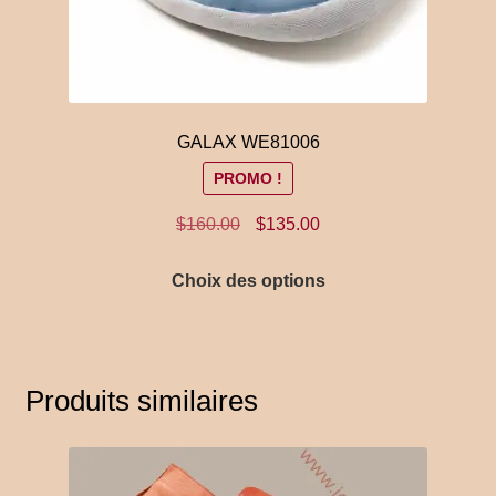
produit
GALAX WE81006
PROMO !
Le
Le
$
160.00
$
135.00
prix
prix
Ce
initial
actuel
Choix des options
produit
était :
est :
a
$160.00.
$135.00.
plusieurs
variations.
Produits similaires
Les
options
peuvent
être