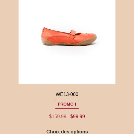
WE13-000
PROMO !
Le
Le
$
159.99
$
99.99
prix
prix
Ce
initial
actuel
Choix des options