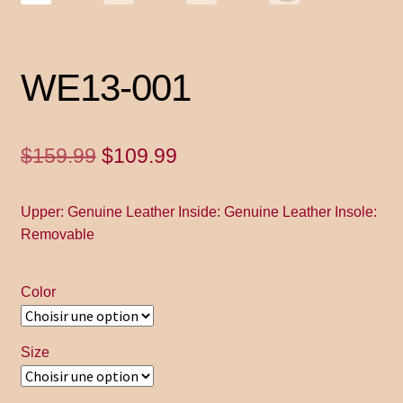
Home
Inscrivez – vous
WE13-001
La nouveauté de Jonachloe
Le
Le
$
159.99
$
109.99
Magasin
prix
prix
Upper: Genuine Leather Inside: Genuine Leather Insole:
initial
actuel
My account
Removable
était :
est :
Politique de Retour
$159.99.
$109.99.
Color
Privacy Policy
Size
Privacy Policy