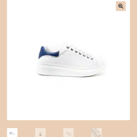
Checkout
Contact Form
Contact Us
Crochet
Delivery Drivers
Employee
Time Clock
Employee Profile
Full Day Booking