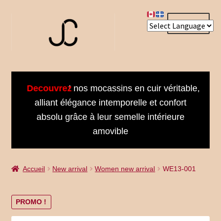
Aller
Aller
Menu
à
au
la
contenu
navigation
Accueil
Decouvrez
! nos mocassins en cuir véritable,
About us
alliant élégance intemporelle et confort
absolu grâce à leur semelle intérieure
Bienvenue dans notre univers
amovible
Book an Appointment
Accueil
New arrival
Women new arrival
WE13-001
Booking Received
Cart
PROMO !