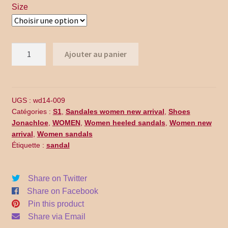
Promo Code
Size
Return Policy
quantité
Ajouter au panier
Shipping
de
WD14-
Shop all collections
009
UGS :
wd14-009
Time Appointments Booking
Catégories :
S1
,
Sandales women new arrival
,
Shoes
Jonachloe
,
WOMEN
,
Women heeled sandals
,
Women new
arrival
,
Women sandals
Time Clock
Étiquette :
sandal
Time Slots Booking
Share on Twitter
Share on Facebook
Women
Pin this product
Share via Email
Women