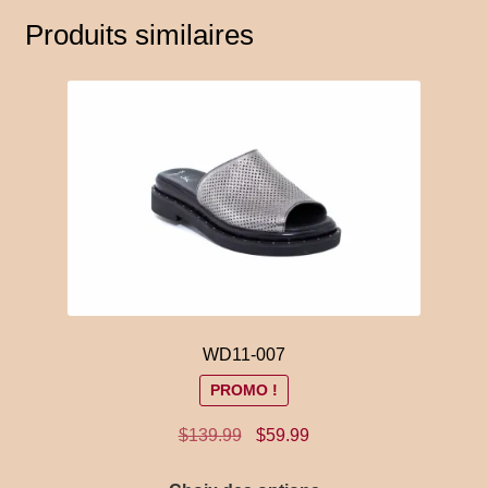
Produits similaires
WD11-007
PROMO !
Le
Le
$
139.99
$
59.99
prix
prix
Ce