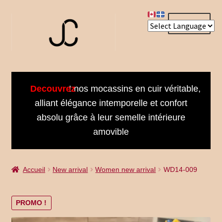
Aller
Aller
Menu
à
au
la
contenu
navigation
Accueil
Decouvrez
! nos mocassins en cuir véritable,
About us
alliant élégance intemporelle et confort
absolu grâce à leur semelle intérieure
Bienvenue dans notre univers
amovible
Book an Appointment
Accueil
New arrival
Women new arrival
WD14-009
Booking Received
Cart
PROMO !