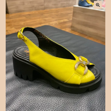
Checkout
Contact Form
Contact Us
Crochet
Delivery Drivers
Employee
Time Clock
Employee Profile
Full Day Booking