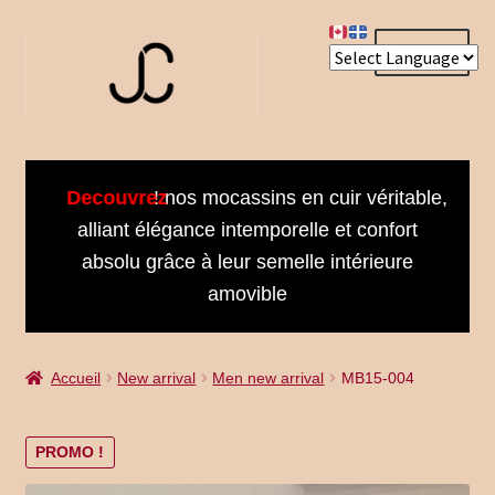
Aller
Aller
Menu
à
au
la
contenu
navigation
Accueil
Decouvrez
! nos mocassins en cuir véritable,
About us
alliant élégance intemporelle et confort
absolu grâce à leur semelle intérieure
Bienvenue dans notre univers
amovible
Book an Appointment
Accueil
New arrival
Men new arrival
MB15-004
Booking Received
Cart
PROMO !