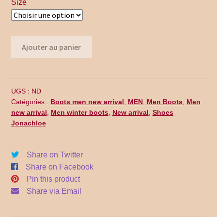
$230.00.
$159.99.
Size
Promo Code
Return Policy
quantité
Ajouter au panier
Shipping
de
MB15-
004
Shop all collections
UGS :
ND
Catégories :
Boots men new arrival
,
MEN
,
Men Boots
,
Men
Time Appointments Booking
new arrival
,
Men winter boots
,
New arrival
,
Shoes
Jonachloe
Time Clock
Share on Twitter
Time Slots Booking
Share on Facebook
Pin this product
Women
Share via Email
Women