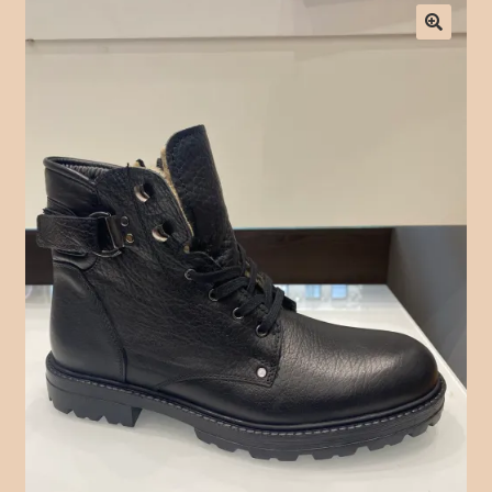
Checkout
Contact Form
Contact Us
Crochet
Delivery Drivers
Employee
Time Clock
Employee Profile
Full Day Booking