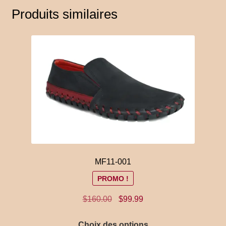
Produits similaires
MF11-001
PROMO !
Le
Le
$
160.00
$
99.99
prix
prix
Ce
initial
actuel
Choix des options