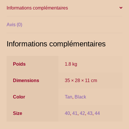
Informations complémentaires
YITH POS
Avis (0)
Gallery
Informations complémentaires
Poids
1.8 kg
Dimensions
35 × 28 × 11 cm
Color
Tan
,
Black
Size
40
,
41
,
42
,
43
,
44