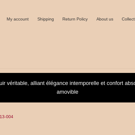
My account
Shipping
Return Policy
About us
Collect
vers
Book an Appointment
Booking Received
Cart
Checkout
ir véritable, alliant élégance intemporelle et confort abs
amovible
Drivers
Employee
Employee Profile
Full Day Booking
Home
e
Magasin
My account
Politique de Retour
Privacy Policy
13-004
hipping
Shop all collections
Time Appointments Booking