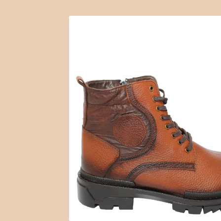
Time Clock
Time Slots Booking
Women
Wo