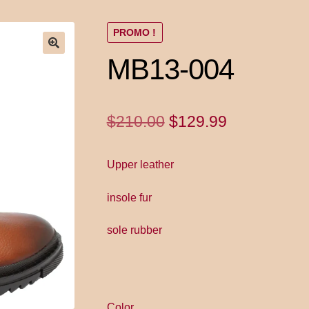
men
YITH POS
Gallery
PROMO !
MB13-004
Le
Le
$
210.00
$
129.99
prix
prix
Upper leather
initial
actuel
était :
est :
insole fur
$210.00.
$129.99.
sole rubber
Color