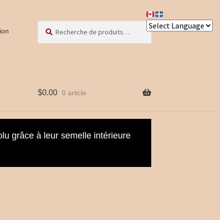
Recherche
Recherche
ion
pour :
$
0.00
0 article
olu grâce à leur semelle intérieure