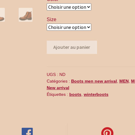
Size
quantité
Ajouter au panier
de
MB13-
004
UGS :
ND
Catégories :
Boots men new arrival
,
MEN
,
M
New arrival
Étiquettes :
boots
,
winterboots