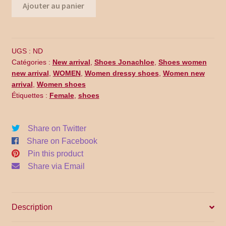
quantité
Promo Code
Ajouter au panier
de
WF14-
Return Policy
007
UGS :
ND
Shipping
Catégories :
New arrival
,
Shoes Jonachloe
,
Shoes women
new arrival
,
WOMEN
,
Women dressy shoes
,
Women new
Shop all collections
arrival
,
Women shoes
Étiquettes :
Female
,
shoes
Time Appointments Booking
Share on Twitter
Time Clock
Share on Facebook
Pin this product
Time Slots Booking
Share via Email
Women
Description
Women