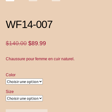
Home
Inscrivez – vous
WF14-007
La nouveauté de Jonachloe
Le
Le
$
140.00
$
89.99
Magasin
prix
prix
Chaussure pour femme en cuir naturel.
initial
actuel
My account
était :
est :
Politique de Retour
Color
$140.00.
$89.99.
Privacy Policy
Size
Privacy Policy