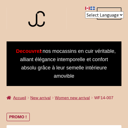
Aller
Aller
Menu
à
au
la
contenu
navigation
Accueil
Decouvrez
! nos mocassins en cuir véritable,
About us
alliant élégance intemporelle et confort
absolu grâce à leur semelle intérieure
Bienvenue dans notre univers
amovible
Book an Appointment
Accueil
New arrival
Women new arrival
WF14-007
Booking Received
Cart
PROMO !