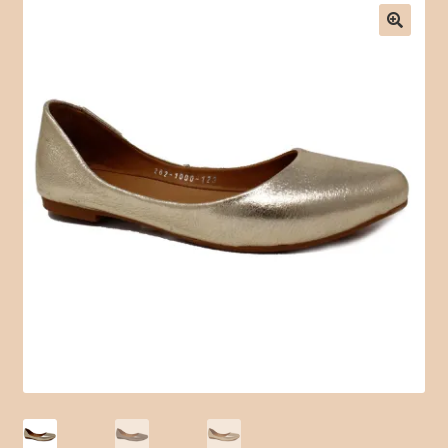
Checkout
Contact Form
Contact Us
Crochet
Delivery Drivers
Employee
Time Clock
Employee Profile
Full Day Booking