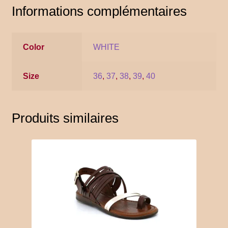
Informations complémentaires
YITH POS
Gallery
Color
WHITE
Size
36
,
37
,
38
,
39
,
40
Produits similaires