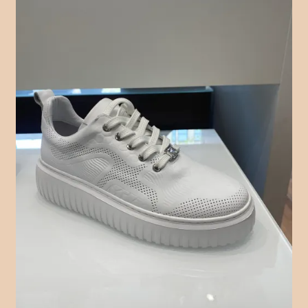
Checkout
Contact Form
Contact Us
Crochet
Delivery Drivers
Employee
Time Clock
Employee Profile
Full Day Booking