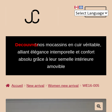
Aller
Aller
Menu
à
au
la
contenu
navigation
Accueil
Decouvrez
! nos mocassins en cuir véritable,
About us
alliant élégance intemporelle et confort
absolu grâce à leur semelle intérieure
Bienvenue dans notre univers
amovible
Book an Appointment
Accueil
New arrival
Women new arrival
WE16-005
Booking Received
Cart