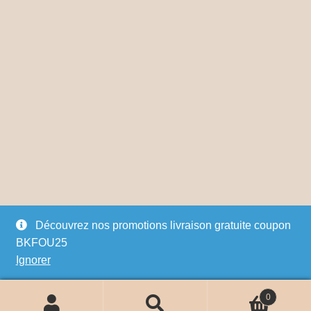
du
produit
Découvrez nos promotions livraison gratuite coupon
Copyright © Jonachloe 2024. All Rights Reserved ;
BKFOU25
shoes and boots for men and women Montreal shop
Ignorer
0