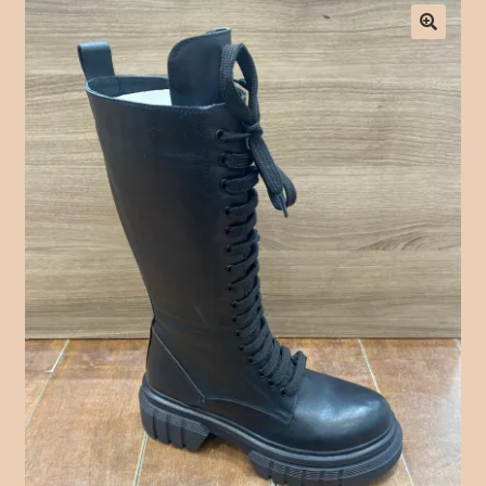
Checkout
Contact Form
Contact Us
Crochet
Delivery Drivers
Employee
Time Clock
Employee Profile
Full Day Booking