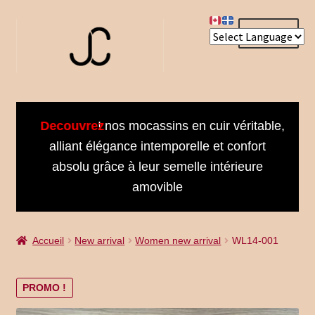
Aller
Aller
Menu
à
au
la
contenu
navigation
Accueil
Decouvrez
! nos mocassins en cuir véritable,
About us
alliant élégance intemporelle et confort
absolu grâce à leur semelle intérieure
Bienvenue dans notre univers
amovible
Book an Appointment
Accueil
New arrival
Women new arrival
WL14-001
Booking Received
Cart
PROMO !