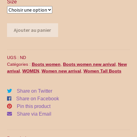
$300.00.
$199.99.
Size
Promo Code
Return Policy
quantité
Ajouter au panier
Shipping
de
WL14-
001
Shop all collections
UGS :
ND
Catégories :
Boots women
,
Boots women new arrival
,
New
Time Appointments Booking
arrival
,
WOMEN
,
Women new arrival
,
Women Tall Boots
Time Clock
Share on Twitter
Share on Facebook
Time Slots Booking
Pin this product
Share via Email
Women
Women