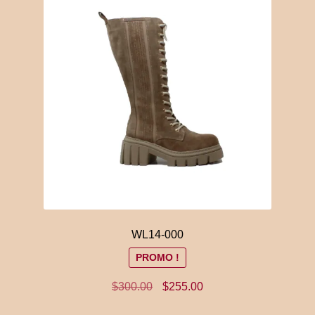
WL14-000
PROMO !
Le
Le
$
300.00
$
255.00
prix
prix
Ce